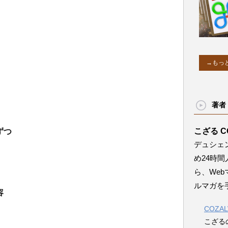
→もっ
著者
d
こざる C
ずつ
デュシェ
め24時
ら、We
ルマガを
容
COZA
こざる