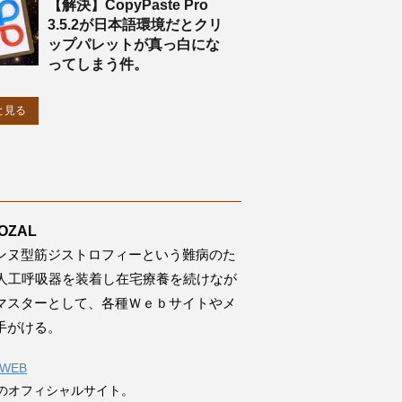
【解決】CopyPaste Pro
3.5.2が日本語環境だとクリ
ップパレットが真っ白にな
ってしまう件。
と見る
OZAL
ンヌ型筋ジストロフィーという難病のた
間人工呼吸器を装着し在宅療養を続けなが
bマスターとして、各種Ｗｅｂサイトやメ
手がける。
LWEB
のオフィシャルサイト。