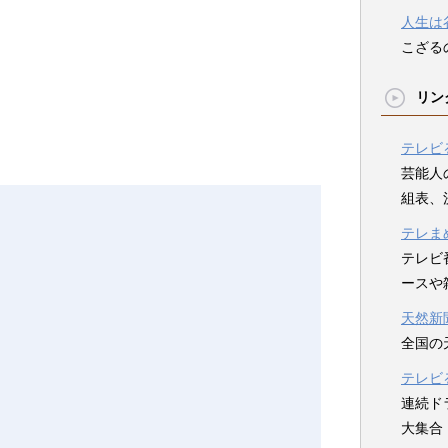
人生は
こざる
リン
テレビ
芸能人
組表、
テレま
テレビ
ースや
天然新
全国の
テレビ
連続ド
大集合