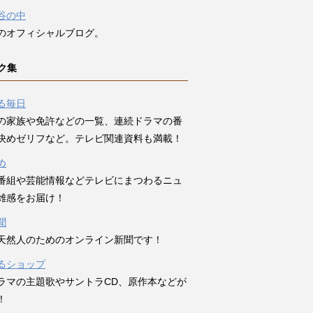
谷の中
のオフィシャルブログ。
ク集
る毎日
の家族や免許などの一覧、連続ドラマの番
決めゼリフなど。テレビ関連資料も満載！
め
番組や芸能情報などテレビにまつわるニュ
雑感をお届け！
聞
天然人のためのオンライン新聞です！
るショップ
ラマの主題歌やサントラCD、原作本などが
！