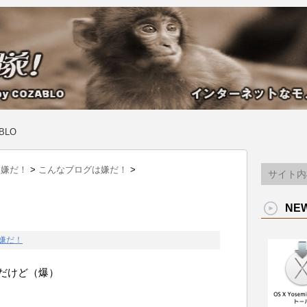
BLO
は嫌だ！
>
こんなブログは嫌だ！
>
NE
嫌だ！
だけど（爆）