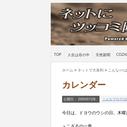
TOP
COZA
人生は谷の中
天然新聞
ホーム
>
ネットで大喜利
>
こんな○○
カレンダー
公開日：
2005/07/28
:
こんなブログは
今日は、ドヨウのウシの日。木曜
＞こざるの一声