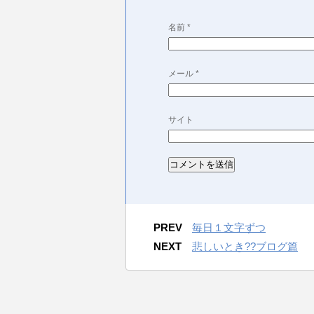
名前
*
メール
*
サイト
PREV
毎日１文字ずつ
NEXT
悲しいとき??ブログ篇