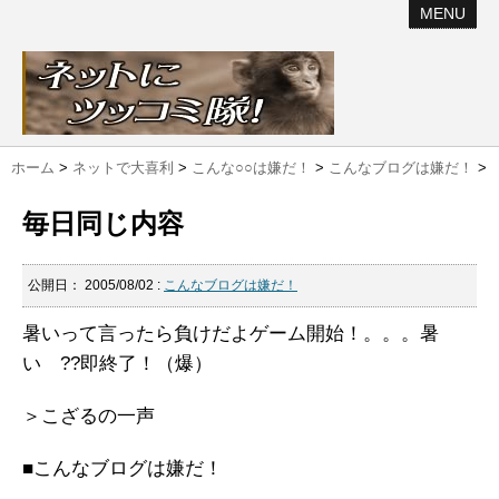
MENU
ホーム
>
ネットで大喜利
>
こんな○○は嫌だ！
>
こんなブログは嫌だ！
>
毎日同じ内容
公開日：
2005/08/02
:
こんなブログは嫌だ！
暑いって言ったら負けだよゲーム開始！。。。暑
い ??即終了！（爆）
＞こざるの一声
■こんなブログは嫌だ！