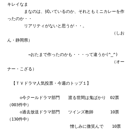
キレイなま
まなのは、拭いているのか、それともミニカレーを作
ったのか・・
リアリティがないと思うが・・。
（しお
ん・静岡県）
→おたまで作ったのかも・・・って違うか(^_^)
（オー
ナー・こざる）
【ＴＶドラマ人気投票・今週のトップ１】
◇今クールドラマ部門 渡る世間は鬼ばかり 02票
（003件中）
◇過去放送ドラマ部門 ツインズ教師 10票
（130件中）
憎しみに微笑んで 10票