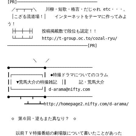
[PR]─────────────────────────────────
／┬──┬──┬＼ 川柳・短歌・格言・だじゃれ etc・・・。
│こざる流道場！│ インターネットをテーマに作ってみよ
う！
├┼──┼──┼┤ 投稿掲載数で段位も認定！！
└┴──┴──┴┘ http://t-group.oc.to/cozal-ryu/
─────────────────────────────────[PR]
＼ ／
●━━━━━━━━━━━━━━●───────────────────
┃┌────────────┐┃ ◆特撮ドラマについてのコラム
┃│ ▼荒馬大介の特撮雑記 │┃ 記・荒馬大介
┃└────────────┘┃ d-arama@nifty.com
●━━━━┳━━━━┳━━━━●───────────────────
━┻━━━━┻━http://homepage2.nifty.com/d-arama/
◇ 第６回・逆もまた真なり？ ◇
以前ＴＶ特撮番組の劇場版について書いたことがあった