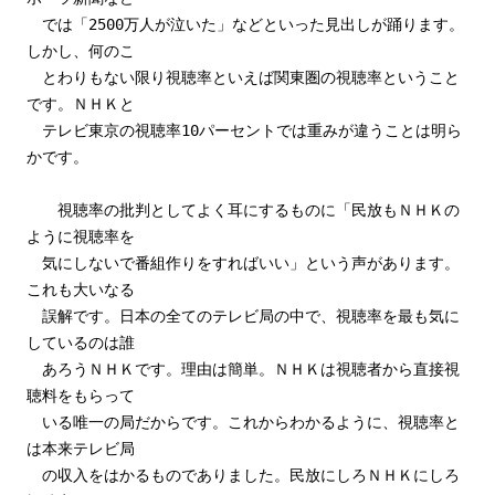
では「2500万人が泣いた」などといった見出しが踊ります。
しかし、何のこ
とわりもない限り視聴率といえば関東圏の視聴率ということ
です。ＮＨＫと
テレビ東京の視聴率10パーセントでは重みが違うことは明ら
かです。
視聴率の批判としてよく耳にするものに「民放もＮＨＫの
ように視聴率を
気にしないで番組作りをすればいい」という声があります。
これも大いなる
誤解です。日本の全てのテレビ局の中で、視聴率を最も気に
しているのは誰
あろうＮＨＫです。理由は簡単。ＮＨＫは視聴者から直接視
聴料をもらって
いる唯一の局だからです。これからわかるように、視聴率と
は本来テレビ局
の収入をはかるものでありました。民放にしろＮＨＫにしろ