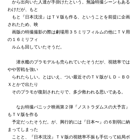
から出向いた人達が手掛けたという。無論特撮シーンもある
わけだが、もと
もと『日本沈没』はＴＶ版も作る、ということを前提に企画
されたため、映
画版の特撮撮影の際は劇場用３５ミリフィルムの他にＴＶ用
の１６ミリフィ
ルムも回していたそうだ。
潜水艦のプラモデルも売られていたそうだが、視聴率では
やや苦戦を強い
られたらしい。とはいえ、つい最近そのＴＶ版がＬＤ－ＢＯ
Ｘとかで出たり
そのプラモが復刻されたりで、多少救われる思いである。
なお特撮パニック映画第２弾『ノストラダムスの大予言』
もＴＶ版を作る
予定だったそうだ。が、興行的には『日本〜』の６割弱に納
まってしまった
ことと、『日本沈没』ＴＶ版の視聴率不振も手伝って結局ボ