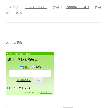
カテゴリー:
バックナンバー
| 投稿日:
2000年11月4日
|
投稿
者:
こざる
メルマガ登録
メルマガ購読・解除
週刊・テレビる毎日
購読
解除
読者購読規約
>>
バックナンバー
powered by
まぐまぐ！