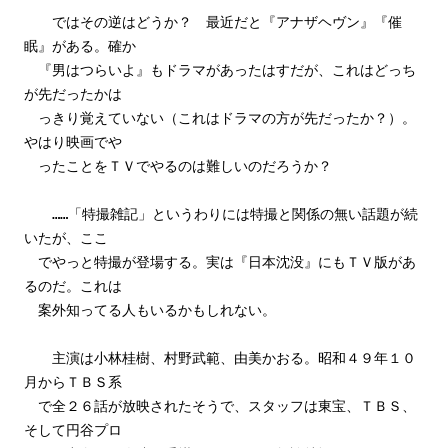
ではその逆はどうか？ 最近だと『アナザヘヴン』『催
眠』がある。確か
『男はつらいよ』もドラマがあったはすだが、これはどっち
が先だったかは
っきり覚えていない（これはドラマの方が先だったか？）。
やはり映画でや
ったことをＴＶでやるのは難しいのだろうか？
……「特撮雑記」というわりには特撮と関係の無い話題が続
いたが、ここ
でやっと特撮が登場する。実は『日本沈没』にもＴＶ版があ
るのだ。これは
案外知ってる人もいるかもしれない。
主演は小林桂樹、村野武範、由美かおる。昭和４９年１０
月からＴＢＳ系
で全２６話が放映されたそうで、スタッフは東宝、ＴＢＳ、
そして円谷プロ