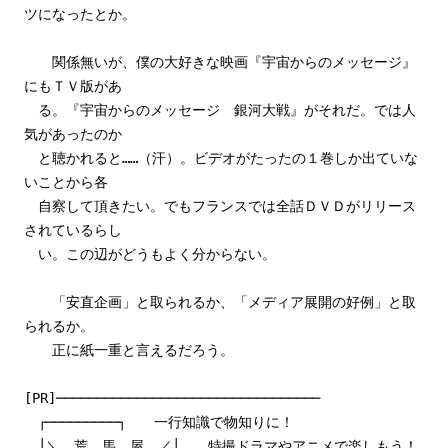
ツになったとか。
関係無いが、僕の大好きな映画『宇宙からのメッセージ』
にもＴＶ版があ
る。『宇宙からのメッセージ 銀河大戦』がそれだ。では人
気があったのか
と聴かれると……（汗）。ビデオがたったの１巻しか出ていな
いことから各
自察して頂きたい。でもフランスでは全話ＤＶＤがリリース
されているらし
い。この辺がどうもよく分からない。
「安直企画」と取られるか、「メディア展開の好例」と取
られるか。
正に紙一重と言えるだろう。
[PR]─────────────────────────────────
┌─────────┐ 一行知識で物知りに！
│＼ 荒 馬 屋 ／│ 特撮ドラマやアニメで楽しもう！