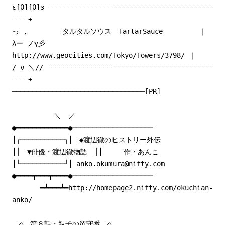
ε[θ][θ]з -----------------------------------------
----+
っ , タルタルソウス TartarSauce ｜
λー ノγ彡
http://www.geocities.com/Tokyo/Towers/3798/ ｜
/ ν ＼// -----------------------------------------
----+
─────────────────────────────────[PR]
＼ ／
●━━━━━━━━━━━━━●────────────────────
┃┌───────────┐┃ ◆渡辺徹のヒストリー外伝
┃│ ▼俳優・渡辺徹物語 │┃ 作・あんこ
┃└───────────┘┃ anko.okumura@nifty.com
●━━━━┳━━━┳━━━━●────────────────────
━┻━━━┻━http://homepage2.nifty.com/okuchian-
anko/
◇ 第８話・親子の留守番 ◇