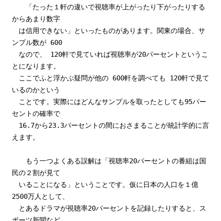
「たった１軒の違いで視聴率が上がったり下がったりする
からあまり数字
は信用できない」といったものがあります。関東の場合、サ
ンプル数が 600
なので、 120軒で見ていれば視聴率が20パーセントというこ
とになります。
ここでふと浮かぶ疑問が他の 600軒を調べても 120軒で見て
いるのかという
ことです。実際にはどんなサンプルを取ったとしても95パー
セントの確率で
16.7から23.3パーセントの間におさまることが統計学的に言
えます。
もう一つよくある誤解は「視聴率20パーセントの番組は国
民の２割が見て
いることになる」ということです。仮に日本の人口を１億
2500万人として、
とあるドラマが視聴率20パーセントを記録したりすると、ス
ポーツ新聞など