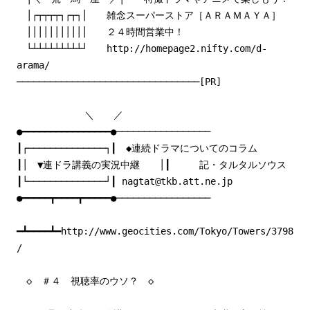
│┌┬┬┬┬┐┌┬┐│ 雑念スーパーストア［ＡＲＡＭＡＹＡ］
│││││││││││ ２４時間営業中！
└┴┴┴┴┴┴┴┴┴┘ http://homepage2.nifty.com/d-
arama/
─────────────────────────────────[PR]
＼ ／
●━━━━━━━━━━━━━━━━●─────────────────
┃┌──────────────┐┃ ◆連続ドラマについてのコラム
┃│ ▼連ドラ講義の実況中継 │┃ 記・タルタルソウス
┃└──────────────┘┃ nagtat@tkb.att.ne.jp
●━━━━━┳━━━━┳━━━━━●─────────────────
━┻━━━━┻━http://www.geocities.com/Tokyo/Towers/3798
/
◇ ＃４ 視聴率のウソ？ ◇