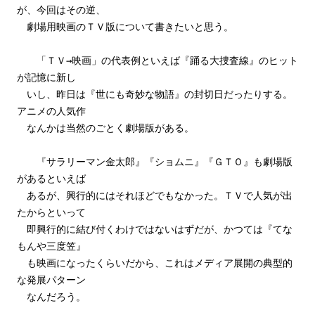
が、今回はその逆、
劇場用映画のＴＶ版について書きたいと思う。
「ＴＶ→映画」の代表例といえば『踊る大捜査線』のヒット
が記憶に新し
いし、昨日は『世にも奇妙な物語』の封切日だったりする。
アニメの人気作
なんかは当然のごとく劇場版がある。
『サラリーマン金太郎』『ショムニ』『ＧＴＯ』も劇場版
があるといえば
あるが、興行的にはそれほどでもなかった。ＴＶで人気が出
たからといって
即興行的に結び付くわけではないはずだが、かつては『てな
もんや三度笠』
も映画になったくらいだから、これはメディア展開の典型的
な発展パターン
なんだろう。