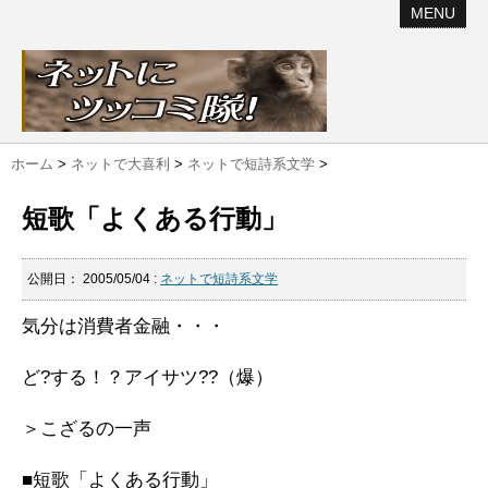
MENU
ホーム
>
ネットで大喜利
>
ネットで短詩系文学
>
短歌「よくある行動」
公開日：
2005/05/04
:
ネットで短詩系文学
気分は消費者金融・・・
ど?する！？アイサツ??（爆）
＞こざるの一声
■短歌「よくある行動」