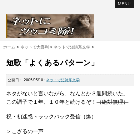
MENU
ホーム
>
ネットで大喜利
>
ネットで短詩系文学
>
短歌「よくあるパターン」
公開日：
2005/05/10
:
ネットで短詩系文学
ネタがないと言いながら、なんとか３週間続いた。
この調子で１年、１０年と続けるぞ！
（絶対無理）
祝・初迷惑トラックバック受信（爆）
＞こざるの一声