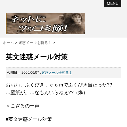
MENU
ホーム
>
迷惑メールを斬る！
>
英文迷惑メール対策
公開日：
2005/06/07
:
迷惑メールを斬る！
おおお、ふくびき．ｃｏｍでふくびき当たった??
…壁紙が。…なもんいらねぇ??（爆）
＞こざるの一声
■英文迷惑メール対策