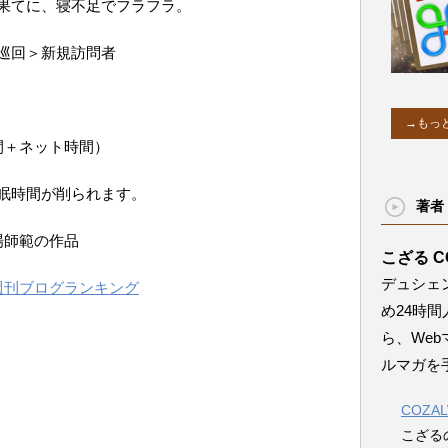
果てに、寝不足でフラフラ。
巡回＞新規訪問者
→もっ
間＋ネット時間）
眠時間が削られます。
著者
場師範の作品
こざる C
デュシェ
週刊ブログランキング
め24時
ら、We
ルマガを
COZA
こざる