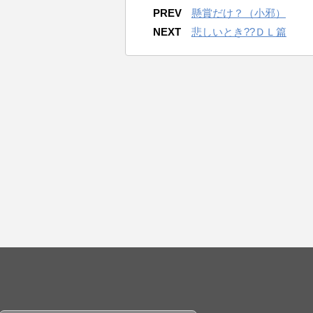
PREV
懸賞だけ？（小邪）
NEXT
悲しいとき??ＤＬ篇