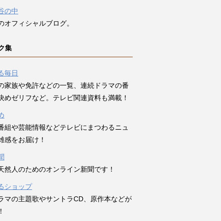
谷の中
のオフィシャルブログ。
ク集
る毎日
の家族や免許などの一覧、連続ドラマの番
決めゼリフなど。テレビ関連資料も満載！
め
番組や芸能情報などテレビにまつわるニュ
雑感をお届け！
聞
天然人のためのオンライン新聞です！
るショップ
ラマの主題歌やサントラCD、原作本などが
！