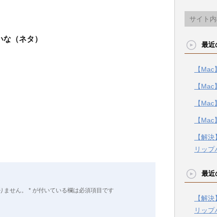
いな（ネタ）
最近
【Mac
【Mac
【Mac
【Mac
【解決】
リップ
最近
りません。
*
が付いている欄は必須項目です
【解決】
リップ