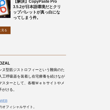
【解決】CopyPaste Pro
3.5.2が日本語環境だとクリ
ップパレットが真っ白にな
ってしまう件。
と見る
OZAL
ンヌ型筋ジストロフィーという難病のた
間人工呼吸器を装着し在宅療養を続けなが
bマスターとして、各種Ｗｅｂサイトやメ
手がける。
LWEB
のオフィシャルサイト。