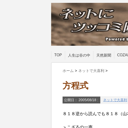
TOP
COZA
人生は谷の中
天然新聞
ホーム
>
ネットで大喜利
>
方程式
公開日：
2005/08/18
:
ネットで大喜利
８１８逆から読んでも８１８（山
＞こざるの一声