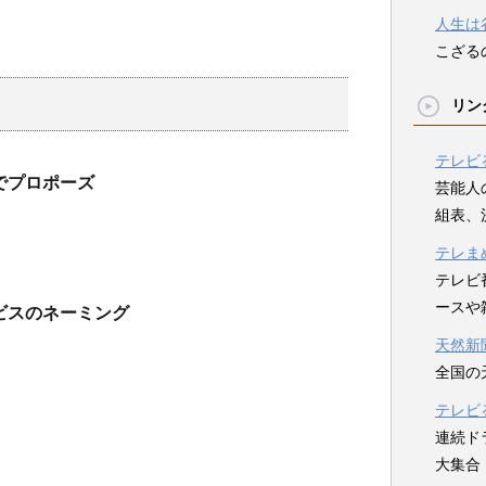
人生は
こざる
リン
テレビ
でプロポーズ
芸能人
組表、
テレま
テレビ
ースや
ビスのネーミング
天然新
全国の
テレビ
d
連続ド
大集合