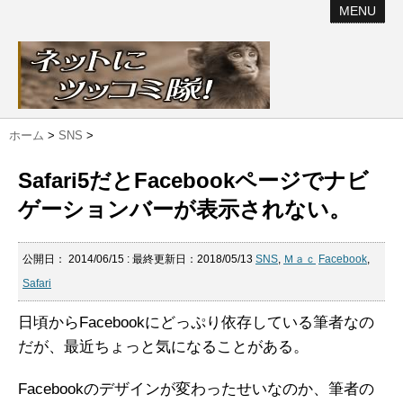
MENU
ホーム
>
SNS
>
Safari5だとFacebookページでナビ
ゲーションバーが表示されない。
公開日：
2014/06/15
: 最終更新日：2018/05/13
SNS
,
Ｍａｃ
Facebook
,
Safari
日頃からFacebookにどっぷり依存している筆者なの
だが、最近ちょっと気になることがある。
Facebookのデザインが変わったせいなのか、筆者の